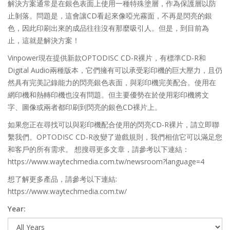
解決方案通常是在銀色表面上使用一種特殊塗層，作為保護層以防
止剝落。問題是，這會讓CD看起來像啞光霧面，不再是閃亮的銀
色，因此印刷出來的成品往往沒有那麼吸引人。但是，到目前為
止，這就是解決方案！
Vinpower現在提供新款OPTODISC CD-R裸片，有標準CD-R和
Digital Audio兩種版本，它們擁有可以承受彩印機的巨大壓力，且仍
然具有完美記錄能力的閃亮銀色表面，與彩印機完美配合。使用在
網印機和熱轉印機也沒有問題。但主要優勢在於使用彩印機將文
字、圖像或兩者都印刷到閃亮的銀色CD裸片上。
如果您正在尋找可以與彩印機配合使用的閃亮CD-R裸片，請立即聯
繫我們。OPTODISC CD-R改變了遊戲規則，我們相信它可以滿足您
和客戶的所有需求。 想搜尋更多文章，請參考以下連結：
https://www.waytechmedia.com.tw/newsroom?language=4
想了解更多產品，請參考以下連結:
https://www.waytechmedia.com.tw/
Year: