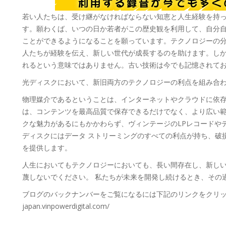
若い人たちは、受け継がなければならない知恵と人生経験を持
す。願わくば、いつの日か若者がこの歴史観を利用して、自分
ことができるようになることを願っています。テクノロジーの
人たちが経験を伝え、新しい世代が成長するのを助けます。し
れるという意味ではありません。古い技術は今でも記憶されて
光ディスクにおいて、新旧両方のテクノロジーの利点を組み合
物理媒介であるということは、インターネットやクラウドに依
は、コンテンツを最高品質で保存できるだけでなく、より広い
クな魅力があるにもかかわらず、ヴィンテージのLPレコードや
ディスクにはデータ ストリーミングのすべての利点が持ち、破
を提供します。
人生においてもテクノロジーにおいても、長い間存在し、新し
蔑しないでください。 私たちが未来を開発し続けるとき、その
ブログのバックナンバーをご覧になるには下記のリンクをクリックしてくだ
japan.vinpowerdigital.com/