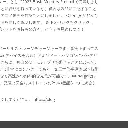
して2023 Flash Memory Summitで受賞しまし
ことに誇りを持っているが、顧客は製品に共感すること
メ動画を作ることにしました。iXChargerがどんな
値を詳しく説明します。 以下のリンクをクリックし
ブレットをお持ちの方々、どうぞお見逃しなく！
のユニバーサルストレージチャージャーです。事実上すべての
、Androidデバイスを含む）およびノートパソコンのバッテリ
らに、独自のMFi iOSアプリを通じることによって、
gerは非常にコンパクトであり、第三世代半導体GaN技術
く高速かつ効率的な充電が可能です。iXChargerは、
り、充電と安全なストレージの2つの機能を1つに統合し
さい。 https://blog-