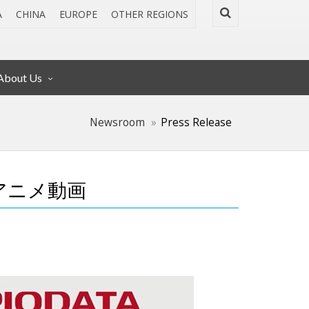
A
CHINA
EUROPE
OTHER REGIONS
About Us
Newsroom
Press Release
rのアニメ動画