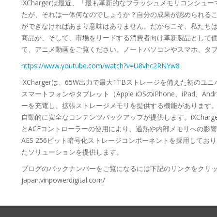
iXChargerは最近、「最も革新的なフラッシュメモリコンシューマー」と
たが、それは一体何なのでしょうか？自分の成果が認められる
ができなければあまり意味はありません。だからこそ、私たちはアニ
商品か、そして、市場をリードする消費者向け革新製品として価
て、アニメ動画をご覧ください。ノートパソコンやスマホ、タ
https://www.youtube.com/watch?v=U8vhc2RNYw8
iXChargerは、65W出力で最大1TBストレージを備えた初
スマートフォンやタブレット（Apple iOSのiPhone、iPad
ーを充電し、拡張ストレージメモリを提供する機能があります。さ
自動的に安全なコンテンツバックアップが提供します。iXChar
とACFコントローラーの使用により、過熱や内部メモリへの影響な
AES 256ビット暗号化ストレージコンポーネントを採用してお
たソリューションを提供します。
ブログのバックナンバーをご覧になるには下記のリンクをクリックしてくだ
japan.vinpowerdigital.com/