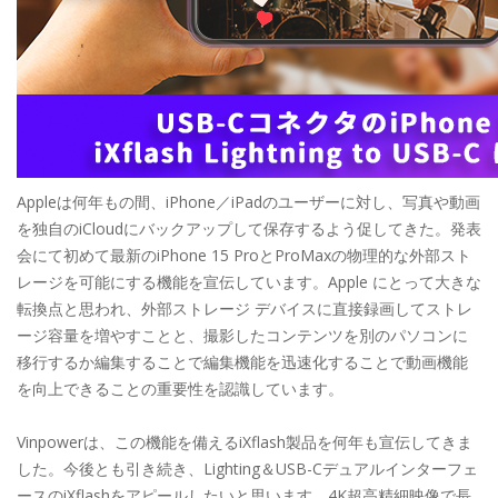
Appleは何年もの間、iPhone／iPadのユーザーに対し、写真や動画
を独自のiCloudにバックアップして保存するよう促してきた。発表
会にて初めて最新のiPhone 15 ProとProMaxの物理的な外部スト
レージを可能にする機能を宣伝しています。Apple にとって大きな
転換点と思われ、外部ストレージ デバイスに直接録画してストレ
ージ容量を増やすことと、撮影したコンテンツを別のパソコンに
移行するか編集することで編集機能を迅速化することで動画機能
を向上できることの重要性を認識しています。
Vinpowerは、この機能を備えるiXflash製品を何年も宣伝してきま
した。今後とも引き続き、Lighting＆USB-Cデュアルインターフェ
ースのiXflashをアピールしたいと思います。4K超高精細映像で長